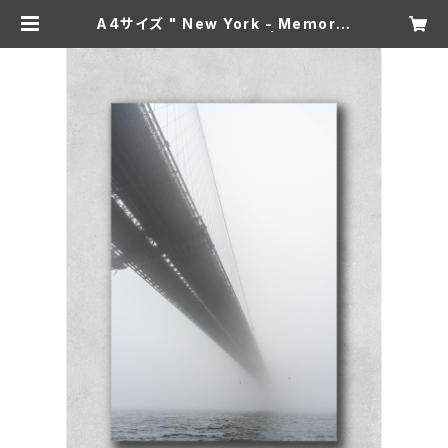
A4サイズ " New York - Memorie
s of someday 005 " | Kogame
Photo