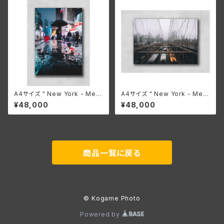
A4サイズ " New York - Mem
A4サイズ " New York - Mem
ories of someday 006 "
ories of someday 001 "
¥48,000
¥48,000
商品一覧に戻る
© Kogame Photo
Powered by