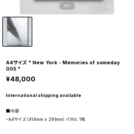
1
/1
A4サイズ " New York - Memories of someday
005 "
¥48,000
International shipping available
■内容
・A4サイズ（414mm x 291mm）パネル 1枚