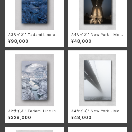
A3サイズ " Tadami Line bef
A4サイズ " New York - Mem
ore dawn "
ories of someday 008 "
¥98,000
¥48,000
A2サイズ " Tadami Line in
A4サイズ " New York - Mem
Winter "
ories of someday 005 "
¥328,000
¥48,000